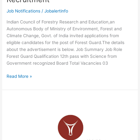
Job Notifications
/
Jobalertinfo
Indian Council of Forestry Research and Education,an
Autonomous Body of Ministry of Environment, Forest and
Climate Change, Govt. of India invited applications from
eligible candidates for the post of Forest Guard.The details
about the advertisement is below. Job Summary Job Role
Forest Guard Qualification 12th pass with Science from
Government recognized Board Total Vacancies 03
Indian
Read More »
Council
of
Forestry
Research
and
Education
Forest
Guard
Recruitment