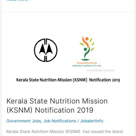
Recruitment
2019
|
Openings
For
Various
Plant
Attender,Driver,Lab
Assistant
&
Technician
Posts
Kerala State Nutrition Mission
(KSNM) Notification 2019
Government Jobs
,
Job Notifications
/
Jobalertinfo
Kerala State Nutrition Mission (KSNM) has issued the latest