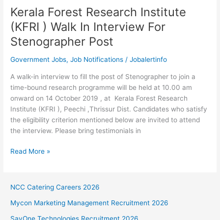
Kerala Forest Research Institute
(KFRI ) Walk In Interview For
Stenographer Post
Government Jobs
,
Job Notifications
/
Jobalertinfo
A walk-in interview to fill the post of Stenographer to join a
time-bound research programme will be held at 10.00 am
onward on 14 October 2019 , at Kerala Forest Research
Institute (KFRI ), Peechi ,Thrissur Dist. Candidates who satisfy
the eligibility criterion mentioned below are invited to attend
the interview. Please bring testimonials in
Kerala
Read More »
Forest
Research
Institute
NCC Catering Careers 2026
(KFRI
Mycon Marketing Management Recruitment 2026
)
Walk
SayOne Technologies Recruitment 2026