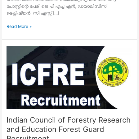
പോസ്റ്റിന്റെ പേര് ജെ പി എച്ച് എൻ, ഡയാലിസിസ്
ടെക്നിഷ്യൻ, സി എസ്സ് […]
കേരള
Read More »
ഗവൺമെന്റിന്റെ
വിവിധ
ഡിപ്പാർട്‌മെന്റുകളിൽ
താത്കാലിക
അടിസ്ഥാനത്തിൽ
ഉദ്യോഗാർഥികളെ
നിയമിക്കുന്നു
Indian Council of Forestry Research
and Education Forest Guard
Recruitment