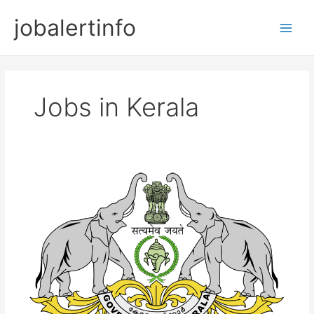
Skip
jobalertinfo
to
Main
content
Men
Jobs in Kerala