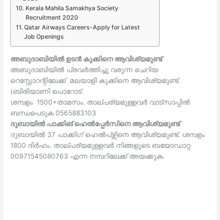
Kerala Mahila Samakhya Society
Recruitment 2020
Qatar Airways Careers-Apply for Latest
Job Openings
അബുദാബിയിൽ ഉടൻ കുക്കിനെ ആവിശ്യമുണ്ട്
അബുദാബിയിൽ പ്രവർത്തിച്ചു വരുന്ന ചെറിയ
റെസ്റ്റോറന്റിലേക്ക് മലയാളി കുക്കിനെ ആവിശ്യമുണ്ട്.
(ബിരിയാണി പൊറോട്
ശമ്പളം 1500+താമസം. താല്പര്യമുള്ളവർ വാട്സാപ്പിൽ
ബന്ധപെടുക 0565883103
ദുബായിൽ പാക്കിങ് ഹെൽപ്പേർസിനെ ആവിശ്യമുണ്ട്
ദുബായിൽ 37 പാക്കിഗ് ഹെൽപ്‌ഴ്സിനെ ആവിശ്യമുണ്ട്. ശമ്പളം
1800 ദിർഹം. താല്പര്യമുള്ളവർ നിങ്ങളുടെ ബയോഡാറ്റ
00971545080763 എന്ന നമ്പറിലേക്ക് അയക്കുക.