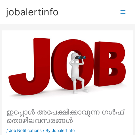
Skip
jobalertinfo
to
Main
content
Men
ഇപ്പോൾ അപേക്ഷിക്കാവുന്ന ഗൾഫ്
തൊഴിലവസരങ്ങൾ
/
Job Notifications
/ By
Jobalertinfo