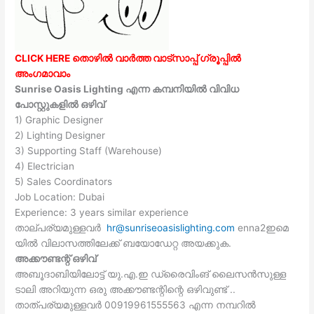
CLICK HERE തൊഴിൽ വാർത്ത വാട്സാപ്പ് ഗ്രൂപ്പിൽ
അംഗമാവാം
Sunrise Oasis Lighting എന്ന കമ്പനിയിൽ വിവിധ
പോസ്റ്റുകളിൽ ഒഴിവ്
1) Graphic Designer
2) Lighting Designer
3) Supporting Staff (Warehouse)
4) Electrician
5) Sales Coordinators
Job Location: Dubai
Experience: 3 years similar experience
താല്പര്യമുള്ളവർ
hr@sunriseoasislighting.com
enna2ഇമെ
യിൽ വിലാസത്തിലേക്ക് ബയോഡേറ്റ അയക്കുക.
അക്കൗണ്ടന്റ് ഒഴിവ്
അബൂദാബിയിലോട്ട് യു.എ.ഇ ഡ്രൈവിംങ് ലൈസൻസുള്ള
ടാലി അറിയുന്ന ഒരു അക്കൗണ്ടന്റിന്റെ ഒഴിവുണ്ട് ..
താത്പര്യമുള്ളവർ 00919961555563 എന്ന നമ്പറിൽ