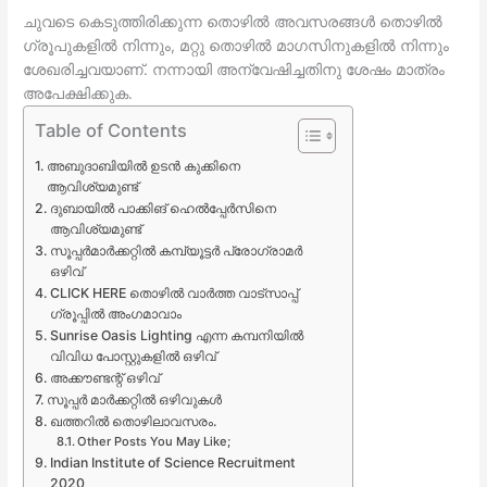
ചുവടെ കെടുത്തിരിക്കുന്ന തൊഴിൽ അവസരങ്ങൾ തൊഴിൽ
ഗ്രൂപുകളിൽ നിന്നും, മറ്റു തൊഴിൽ മാഗസിനുകളിൽ നിന്നും
ശേഖരിച്ചവയാണ്. നന്നായി അന്വേഷിച്ചതിനു ശേഷം മാത്രം
അപേക്ഷിക്കുക.
Table of Contents
അബുദാബിയിൽ ഉടൻ കുക്കിനെ
ആവിശ്യമുണ്ട്
ദുബായിൽ പാക്കിങ് ഹെൽപ്പേർസിനെ
ആവിശ്യമുണ്ട്
സൂപ്പർമാർക്കറ്റിൽ കമ്പ്യൂട്ടർ പ്രോഗ്രാമർ
ഒഴിവ്
CLICK HERE തൊഴിൽ വാർത്ത വാട്സാപ്പ്
ഗ്രൂപ്പിൽ അംഗമാവാം
Sunrise Oasis Lighting എന്ന കമ്പനിയിൽ
വിവിധ പോസ്റ്റുകളിൽ ഒഴിവ്
അക്കൗണ്ടന്റ് ഒഴിവ്
സൂപ്പർ മാർക്കറ്റിൽ ഒഴിവുകൾ
ഖത്തറിൽ തൊഴിലാവസരം.
Other Posts You May Like;
Indian Institute of Science Recruitment
2020