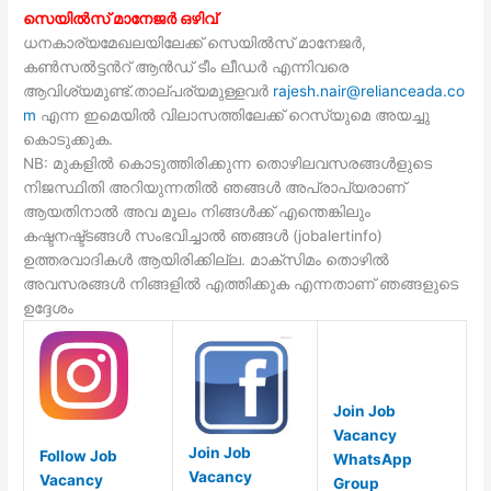
സെയിൽസ് മാനേജർ ഒഴിവ്
ധനകാര്യമേഖലയിലേക്ക് സെയിൽസ് മാനേജർ,
കൺസൽട്ടൻറ് ആൻഡ് ടീം ലീഡർ എന്നിവരെ
ആവിശ്യമുണ്ട്.താല്പര്യമുള്ളവർ
rajesh.nair@relianceada.co
m
എന്ന ഇമെയിൽ വിലാസത്തിലേക്ക് റെസ്യുമെ അയച്ചു
കൊടുക്കുക.
NB: മുകളിൽ കൊടുത്തിരിക്കുന്ന തൊഴിലവസരങ്ങൾളുടെ
നിജസ്ഥിതി അറിയുന്നതിൽ ഞങ്ങൾ അപ്രാപ്യരാണ്
ആയതിനാൽ അവ മൂലം നിങ്ങൾക്ക് എന്തെങ്കിലും
കഷ്ടനഷ്ട്ടങ്ങൾ സംഭവിച്ചാൽ ഞങ്ങൾ (jobalertinfo)
ഉത്തരവാദികൾ ആയിരിക്കില്ല. മാക്സിമം തൊഴിൽ
അവസരങ്ങൾ നിങ്ങളിൽ എത്തിക്കുക എന്നതാണ് ഞങ്ങളുടെ
ഉദ്ദേശം
Join Job
Vacancy
Join Job
Follow Job
WhatsApp
Vacancy
Vacancy
Group