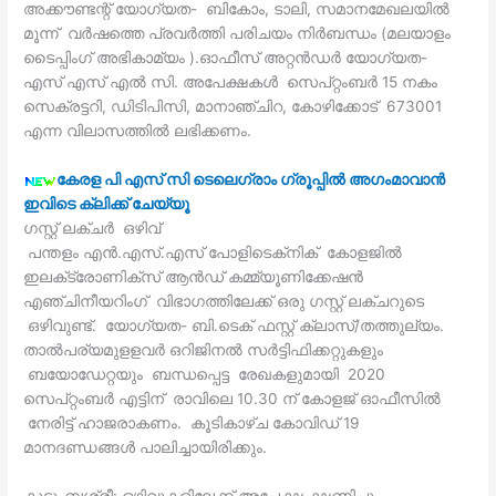
അക്കൗണ്ടന്റ് യോഗ്യത- ബികോം, ടാലി, സമാനമേഖലയില്‍
മൂന്ന് വര്‍ഷത്തെ പ്രവര്‍ത്തി പരിചയം നിര്‍ബന്ധം (മലയാളം
ടൈപ്പിംഗ് അഭികാമ്യം ).ഓഫീസ് അറ്റന്‍ഡര്‍ യോഗ്യത-
എസ് എസ് എല്‍ സി. അപേക്ഷകള്‍ സെപ്റ്റംബര്‍ 15 നകം
സെക്രട്ടറി, ഡിടിപിസി, മാനാഞ്ചിറ, കോഴിക്കോട് 673001
എന്ന വിലാസത്തില്‍ ലഭിക്കണം.
കേരള പി എസ് സി ടെലെഗ്രാം ഗ്രൂപ്പില്‍ അഗംമാവാന്‍
ഇവിടെ ക്ലിക്ക് ചേയ്യൂ
ഗസ്റ്റ് ലക്ചര്‍ ഒഴിവ്
പന്തളം എന്‍.എസ്.എസ് പോളിടെക്‌നിക് കോളജില്‍
ഇലക്‌ട്രോണിക്‌സ് ആന്‍ഡ് കമ്മ്യൂണിക്കേഷന്‍
എഞ്ചിനീയറിംഗ് വിഭാഗത്തിലേക്ക് ഒരു ഗസ്റ്റ് ലക്ചറുടെ
ഒഴിവുണ്ട്. യോഗ്യത- ബി.ടെക് ഫസ്റ്റ് ക്ലാസ്/തത്തുല്യം.
താല്‍പര്യമുളളവര്‍ ഒറിജിനല്‍ സര്‍ട്ടിഫിക്കറ്റുകളും
ബയോഡേറ്റയും ബന്ധപ്പെട്ട രേഖകളുമായി 2020
സെപ്റ്റംബര്‍ എട്ടിന് രാവിലെ 10.30 ന് കോളജ് ഓഫീസില്‍
നേരിട്ട് ഹാജരാകണം. കൂടികാഴ്ച കോവിഡ് 19
മാനദണ്ഡങ്ങള്‍ പാലിച്ചായിരിക്കും.