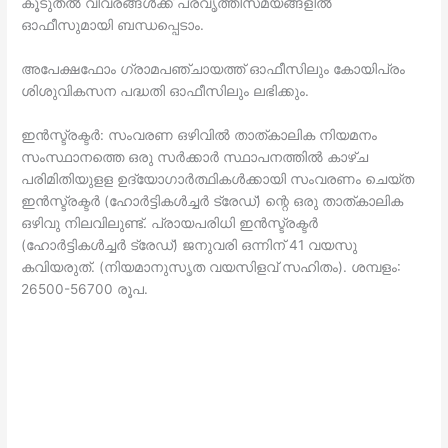
കൂടുതല്‍ വിവരങ്ങള്‍ക്ക് പ്രവൃത്തിസമയങ്ങളില്‍
ഓഫീസുമായി ബന്ധപ്പെടാം.
അപേക്ഷഫോം ഗ്രാമപഞ്ചായത്ത് ഓഫീസിലും കോയിപ്രം
ശിശുവികസന പദ്ധതി ഓഫീസിലും ലഭിക്കും.
ഇൻസ്ട്രക്ടർ: സംവരണ ഒഴിവിൽ താത്കാലിക നിയമനം
സംസ്ഥാനത്തെ ഒരു സർക്കാർ സ്ഥാപനത്തിൽ കാഴ്ച
പരിമിതിയുളള ഉദ്യോഗാർത്ഥികൾക്കായി സംവരണം ചെയ്ത
ഇൻസ്ട്രക്ടർ (ഹോർട്ടികൾച്ചർ ട്രേഡ്) ന്റെ ഒരു താത്കാലിക
ഒഴിവു നിലവിലുണ്ട്. പ്രായപരിധി ഇൻസ്ട്രക്ടർ
(ഹോർട്ടികൾച്ചർ ട്രേഡ്) ജനുവരി ഒന്നിന് 41 വയസു
കവിയരുത്. (നിയമാനുസൃത വയസിളവ് സഹിതം). ശമ്പളം:
26500-56700 രൂപ.