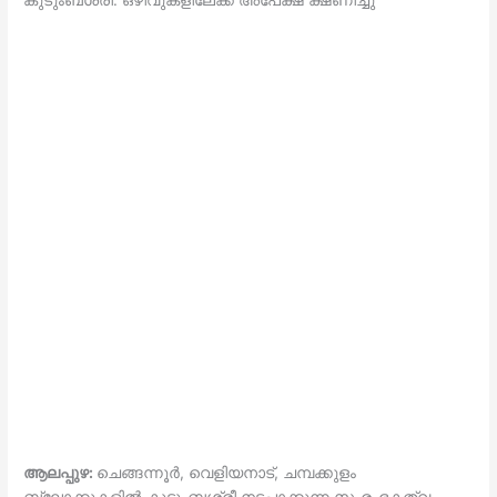
കുടുംബശ്രീ: ഒഴിവുകളിലേക്ക് അപേക്ഷ ക്ഷണിച്ചു
ആലപ്പുഴ
:
ചെങ്ങന്നൂർ, വെളിയനാട്, ചമ്പക്കുളം