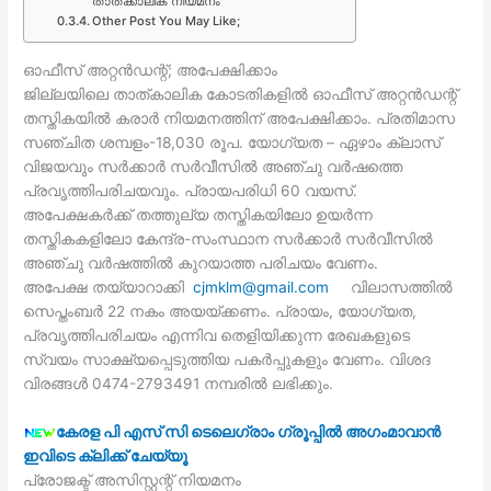
താത്ക്കാലിക നിയമനം
Other Post You May Like;
ഓഫീസ് അറ്റന്‍ഡന്റ്; അപേക്ഷിക്കാം
ജില്ലയിലെ താത്കാലിക കോടതികളില്‍ ഓഫീസ് അറ്റന്‍ഡന്റ്
തസ്തികയില്‍ കരാര്‍ നിയമനത്തിന് അപേക്ഷിക്കാം. പ്രതിമാസ
സഞ്ചിത ശമ്പളം-18,030 രൂപ. യോഗ്യത – ഏഴാം ക്ലാസ്
വിജയവും സര്‍ക്കാര്‍ സര്‍വീസില്‍ അഞ്ചു വര്‍ഷത്തെ
പ്രവൃത്തിപരിചയവും. പ്രായപരിധി 60 വയസ്.
അപേക്ഷകര്‍ക്ക് തത്തുല്യ തസ്തികയിലോ ഉയര്‍ന്ന
തസ്തികകളിലോ കേന്ദ്ര-സംസ്ഥാന സര്‍ക്കാര്‍ സര്‍വീസില്‍
അഞ്ചു വര്‍ഷത്തില്‍ കുറയാത്ത പരിചയം വേണം.
അപേക്ഷ തയ്യാറാക്കി
cjmklm@gmail.com
വിലാസത്തില്‍
സെപ്തംബര്‍ 22 നകം അയയ്ക്കണം. പ്രായം, യോഗ്യത,
പ്രവൃത്തിപരിചയം എന്നിവ തെളിയിക്കുന്ന രേഖകളുടെ
സ്വയം സാക്ഷ്യപ്പെടുത്തിയ പകര്‍പ്പുകളും വേണം. വിശദ
വിരങ്ങള്‍ 0474-2793491 നമ്പരില്‍ ലഭിക്കും.
കേരള പി എസ് സി ടെലെഗ്രാം ഗ്രൂപ്പില്‍ അഗംമാവാന്‍
ഇവിടെ ക്ലിക്ക് ചേയ്യൂ
പ്രോജക്ട് അസിസ്റ്റന്റ് നിയമനം