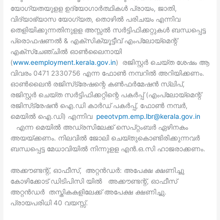
യോഗ്യതയുളള ഉദ്യോഗാർത്ഥികൾ പ്രായം, ജാതി,
വിദ്യാഭ്യാസ യോഗ്യത, തൊഴിൽ പരിചയം എന്നിവ
തെളിയിക്കുന്നതിനുളള അസ്സൽ സർട്ടിഫിക്കറ്റുകൾ ബന്ധപ്പെട്ട
പ്രൊഫഷണൽ & എക്‌സിക്യൂട്ടീവ് എംപ്ലോയ്‌മെന്റ്
എക്‌സ്‌ചേഞ്ചിൽ ഓൺലൈനായി
(
www.eemployment.kerala.gov.in
) രജിസ്റ്റർ ചെയ്ത ശേഷം ആ
വിവരം 0471 2330756 എന്ന ഫോൺ നമ്പറിൽ അറിയിക്കണം.
ഓൺലൈൻ രജിസ്‌ട്രേഷന്റെ കൺഫർമേഷൻ സ്ലിപ്,
രജിസ്റ്റർ ചെയ്ത സർട്ടിഫിക്കറ്റിന്റെ പകർപ്പ് (എംപ്ലോയ്‌മെന്റ്
രജിസ്‌ട്രേഷൻ ഐ.ഡി കാർഡ് പകർപ്പ്, ഫോൺ നമ്പർ,
മെയിൽ ഐ.ഡി) എന്നിവ
peeotvpm.emp.lbr@kerala.gov.in
എന്ന മെയിൽ അഡ്രസിലേക്ക് സെപ്റ്റംബർ ഏഴിനകം
അയയ്ക്കണം. നിലവിൽ ജോലി ചെയ്തുകൊണ്ടിരിക്കുന്നവർ
ബന്ധപ്പെട്ട മേധാവിയിൽ നിന്നുളള എൻ.ഒ.സി ഹാജരാക്കണം.
അക്കൗണ്ടന്റ്, ഓഫീസ്, അറ്റന്‍ഡര്‍: അപേക്ഷ ക്ഷണിച്ചു
കോഴിക്കോട് ഡിടിപിസി യില്‍ അക്കൗണ്ടന്റ്, ഓഫീസ്
അറ്റന്‍ഡര്‍ തസ്തികകളിലേക്ക് അപേക്ഷ ക്ഷണിച്ചു.
പ്രായപരിധി 40 വയസ്സ്.