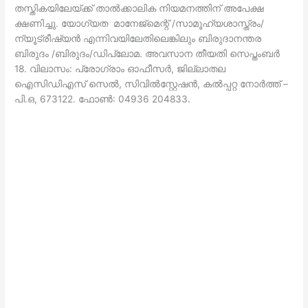
തസ്തികയിലേയ്ക്ക് താല്‍ക്കാലിക നിയമനത്തിന് അപേക്ഷ
ക്ഷണിച്ചു. യോഗ്യത മാനേജ്മെന്റ് /സാമൂഹ്യശാസ്ത്രം/
ന്യൂട്രീഷ്യന്‍ എന്നിവയിലേതിലെങ്കിലും ബിരുദാനന്തര
ബിരുദം /ബിരുദം/ഡിപ്ലോമ. അവസാന തീയതി സെപ്തംബര്‍
18. വിലാസം: പ്രോഗ്രാം ഓഫീസര്‍, ജില്ലാതല
ഐസിഡിഎസ് സെല്‍, സിവില്‍സ്റ്റേഷന്‍, കല്‍പ്പറ്റ നോര്‍ത്ത് –
പി.ഒ, 673122. ഫോണ്‍: 04936 204833.