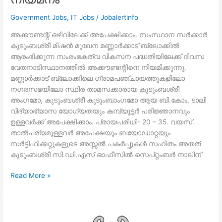
Government Jobs
,
IT Jobs
/
Jobalertinfo
അക്കൗണ്ടന്റ് ഒഴിവിലേക്ക് അപേക്ഷിക്കാം. സംസ്ഥാന സര്‍ക്കാര്‍
കുടുംബശ്രീ മിഷന്‍ മുഖേന മണ്ണാര്‍ക്കാട് ബ്ലോക്കില്‍
ആരംഭിക്കുന്ന സംരംഭകത്വ വികസന പദ്ധതിയിലേക്ക് ദിവസ
വേതനാടിസ്ഥാനത്തില്‍ അക്കൗണ്ടന്റിനെ നിയമിക്കുന്നു.
മണ്ണാര്‍ക്കാട് ബ്ലോക്കിലെ ഗ്രാമപഞ്ചായത്തുകളിലോ
നഗരസഭയിലോ സ്ഥിര താമസക്കാരായ കുടുംബശ്രീ
അംഗമോ, കുടുംബശ്രീ കുടുംബാംഗമോ ആയ ബി.കോം, ടാലി
വിദ്യാഭ്യാസ യോഗ്യതയും കമ്പ്യൂട്ടര്‍ പരിജ്ഞാനവും
ഉള്ളവര്‍ക്ക് അപേക്ഷിക്കാം. പ്രായപരിധി- 20 – 35. വയസ്.
താല്‍പര്യമുള്ളവര്‍ അപേക്ഷയും ബയോഡാറ്റയും
സര്‍ട്ടിഫിക്കറ്റുകളുടെ അസ്സല്‍ പകര്‍പ്പുകള്‍ സഹിതം അതത്
കുടുംബശ്രീ സി.ഡി.എസ് ഓഫീസില്‍ സെപ്റ്റംബര്‍ നാലിന്
കേരള
Read More »
സര്‍ക്കാര്‍
വിവിധ
വകുപ്പുകളില്‍
താത്കാലിക