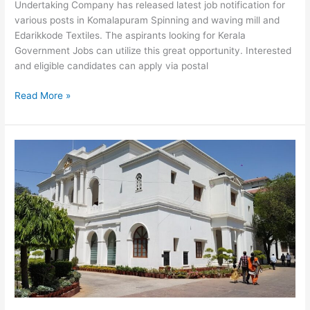
Undertaking Company has released latest job notification for
various posts in Komalapuram Spinning and waving mill and
Edarikkode Textiles. The aspirants looking for Kerala
Government Jobs can utilize this great opportunity. Interested
and eligible candidates can apply via postal
Kerala
Read More »
State
Textile
Corporation
Ltd
Recruitment
2020