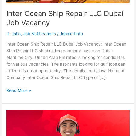
Inter Ocean Ship Repair LLC Dubai
Job Vacancy
IT Jobs
,
Job Notifications
/
Jobalertinfo
Inter Ocean Ship Repair LLC Dubai Job Vacancy: Inter Ocean
Ship Repair LLC shipbuilding company based on Dubai
Maritime City, United Arab Emirates is looking for candidates
for various vacancies. The aspirants looking for gulf jobs can
utilize this great opportunity. The details are below; Name of
Company Inter Ocean Ship Repair LLC Type of […]
Inter
Read More »
Ocean
Ship
Repair
LLC
Dubai
Job