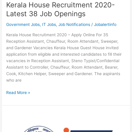
Kerala House Recruitment 2020-
Latest 38 Job Openings
Government Jobs
,
IT Jobs
,
Job Notifications
/
Jobalertinfo
Kerala House Recruitment 2020 – Apply Online For 35
Reception Assistant, Chauffeur, Room Attendant, Sweeper,
and Gardener Vacancies Kerala House Guest House invited
application from eligible and interested candidates to fill their
vacancies in Reception Assistant, Steno Typist/Confidential
Assistant to Controller, Chauffeur, Room Attendant, Bearer,
Cook, Kitchen Helper, Sweeper and Gardener. The aspirants
who are
Kerala
Read More »
House
Recruitment
2020-
Latest
38
Job