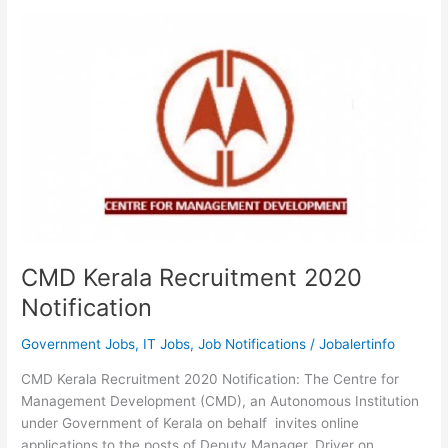
വകുപ്പുകളിൽ
ഇപ്പോൾ
ഇന്റർവ്യൂ
വഴി
ജോലി
നേടാം
CMD Kerala Recruitment 2020
Notification
Government Jobs
,
IT Jobs
,
Job Notifications
/
Jobalertinfo
CMD Kerala Recruitment 2020 Notification: The Centre for
Management Development (CMD), an Autonomous Institution
under Government of Kerala on behalf invites online
applications to the posts of Deputy Manager, Driver on