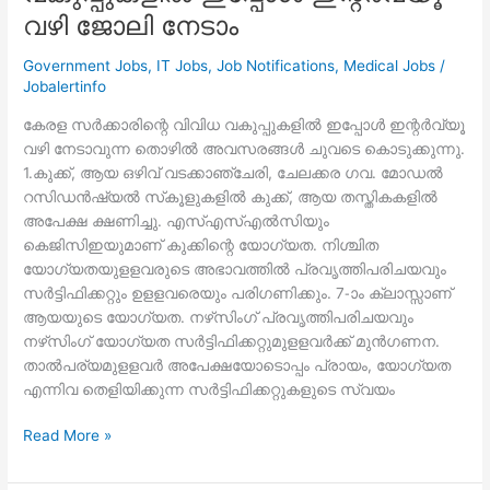
വഴി ജോലി നേടാം
Government Jobs
,
IT Jobs
,
Job Notifications
,
Medical Jobs
/
Jobalertinfo
കേരള സർക്കാരിന്റെ വിവിധ വകുപ്പുകളിൽ ഇപ്പോൾ ഇന്റർവ്യൂ
വഴി നേടാവുന്ന തൊഴിൽ അവസരങ്ങൾ ചുവടെ കൊടുക്കുന്നു.
1.കുക്ക്, ആയ ഒഴിവ് വടക്കാഞ്ചേരി, ചേലക്കര ഗവ. മോഡൽ
റസിഡൻഷ്യൽ സ്‌കൂളുകളിൽ കുക്ക്, ആയ തസ്തികകളിൽ
അപേക്ഷ ക്ഷണിച്ചു. എസ്എസ്എൽസിയും
കെജിസിഇയുമാണ് കുക്കിന്റെ യോഗ്യത. നിശ്ചിത
യോഗ്യതയുളളവരുടെ അഭാവത്തിൽ പ്രവൃത്തിപരിചയവും
സർട്ടിഫിക്കറ്റും ഉളളവരെയും പരിഗണിക്കും. 7-ാം ക്ലാസ്സാണ്
ആയയുടെ യോഗ്യത. നഴ്‌സിംഗ് പ്രവൃത്തിപരിചയവും
നഴ്‌സിംഗ് യോഗ്യത സർട്ടിഫിക്കറ്റുമുളളവർക്ക് മുൻഗണന.
താൽപര്യമുളളവർ അപേക്ഷയോടൊപ്പം പ്രായം, യോഗ്യത
എന്നിവ തെളിയിക്കുന്ന സർട്ടിഫിക്കറ്റുകളുടെ സ്വയം
കേരള
Read More »
സർക്കാരിന്റെ
വിവിധ