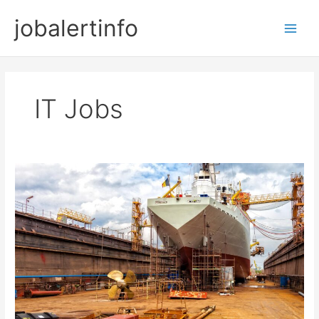
Skip
jobalertinfo
to
Main
content
Men
IT Jobs