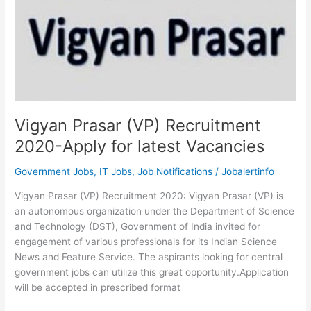
Vigyan Prasar (VP) Recruitment
2020-Apply for latest Vacancies
Government Jobs
,
IT Jobs
,
Job Notifications
/
Jobalertinfo
Vigyan Prasar (VP) Recruitment 2020: Vigyan Prasar (VP) is
an autonomous organization under the Department of Science
and Technology (DST), Government of India invited for
engagement of various professionals for its Indian Science
News and Feature Service. The aspirants looking for central
government jobs can utilize this great opportunity.Application
will be accepted in prescribed format